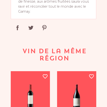
de finesse, aux arômes fruitées saura vous
ravir et réconcilier tout le monde avec le
Gamay.
VIN DE LA MÊME
RÉGION
favorite_border
favorite_border