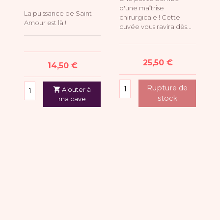
d'une maîtrise
La puissance de Saint-
chirurgicale ! Cette
Amour est là !
cuvée vous ravira dès...
Prix
25,50 €
Prix
14,50 €
Rupture de

Ajouter à
stock
ma cave