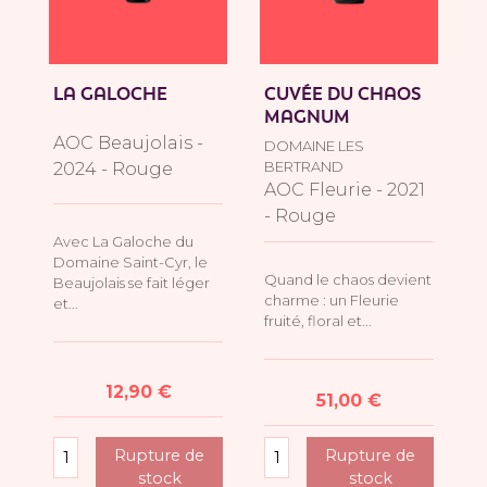
LA GALOCHE
CUVÉE DU CHAOS
MAGNUM
AOC Beaujolais -
DOMAINE LES
BERTRAND
2024 - Rouge
AOC Fleurie - 2021
- Rouge
Avec La Galoche du
Domaine Saint-Cyr, le
Quand le chaos devient
Beaujolais se fait léger
charme : un Fleurie
et...
fruité, floral et...
Prix
12,90 €
Prix
51,00 €
Rupture de
Rupture de
stock
stock